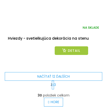
NA SKLADE
Hviezdy - svetielkujúca dekorácia na stenu
DETAIL
NAČÍTAŤ 12 ĎALŠÍCH
S
1
3
t
O
v
30
položiek celkom
r
l
á
HORE
á