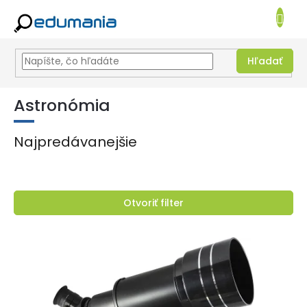
NÁKUPN
KOŠÍK
Hľadať
Prejsť
na
Astronómia
obsah
Najpredávanejšie
Otvoriť filter
V
ý
p
i
s