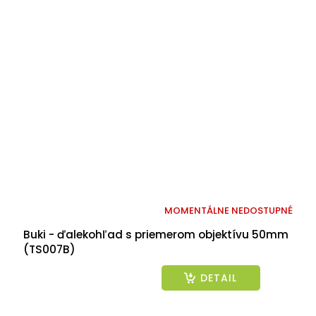
MOMENTÁLNE NEDOSTUPNÉ
Priemerné
hodnotenie
Buki - ďalekohľad s priemerom objektívu 50mm
produktu
(TS007B)
je
5,0
DETAIL
z
5
hviezdičiek.