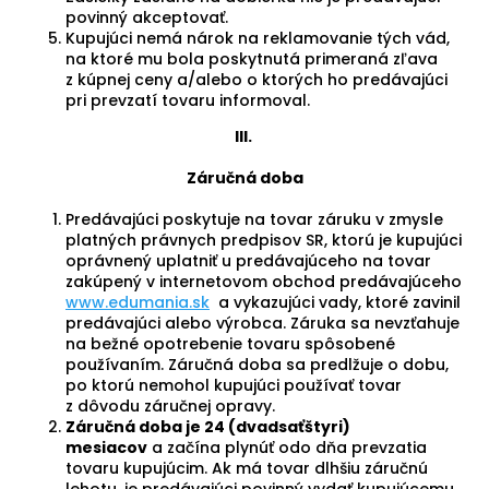
povinný akceptovať.
Kupujúci nemá nárok na reklamovanie tých vád,
na ktoré mu bola poskytnutá primeraná zľava
z kúpnej ceny a/alebo o ktorých ho predávajúci
pri prevzatí tovaru informoval.
III.
Záručná doba
Predávajúci poskytuje na tovar záruku v zmysle
platných právnych predpisov SR, ktorú je kupujúci
oprávnený uplatniť u predávajúceho na tovar
zakúpený v internetovom obchod predávajúceho
www.edumania.sk
a vykazujúci vady, ktoré zavinil
predávajúci alebo výrobca. Záruka sa nevzťahuje
na bežné opotrebenie tovaru spôsobené
používaním. Záručná doba sa predlžuje o dobu,
po ktorú nemohol kupujúci používať tovar
z dôvodu záručnej opravy.
Záručná doba je 24 (dvadsaťštyri)
mesiacov
a začína plynúť odo dňa prevzatia
tovaru kupujúcim. Ak má tovar dlhšiu záručnú