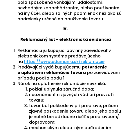
bola spôsobená vonkajšími udalosťami,
nevhodným zaobchádzaním, alebo používaním
na iný účel, alebo za iných podmienok než ako sú
podmienky určené na používanie tovaru.
IV.
Reklamačný list - elektronická evidencia
Reklamáciu ju kupujúci povinný zaevidovať v
elektronickom systéme predávajúceho
na
https://www.edumania.sk/reklamacie
Predávajúci vydá kupujúcemu
potvrdenie
o uplatnení reklamácie tovaru
po zaevidovaní
prípadu podľa bodu 1.
Nárok na uplatnenie reklamácie nevzniká:
pokiaľ uplynula záručná doba;
neoznámením zjavných vád pri prevzatí
tovaru;
tovar bol poškodený pri preprave, pričom
zjavné poškodenie tovaru alebo jeho obalu
je nutné bezodkladne riešiť s prepravcom/
dopravcom;
mechanickým alebo iným poškodením