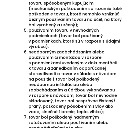
tovaru spôsobeným kupujúcim
(mechanickým poškodením sa rozumie také
poškodenie tovaru, ktoré nemohlo vzniknúť
bežným používaním tovaru na účel, na ktorý
bol vyrobený a určený);
používaním tovaru v nevhodných
podmienkach (tovar bol používaný
v podmienkach, ktoré sú v rozpore s údajmi
výrobcu);
neodborným zaobchádzaním alebo
používaním či montážou v rozpore
s podmienkami uvedeným v dokumentácii
k tovaru a zanedbaním odporúčanej
starostlivosti o tovar v súlade s návodom
na použitie ( tovar bol poškodený
neodbornou inštaláciou alebo
zaobchádzaním a údržbou vykonávanou
v rozpore s návodom, tovar bol nevhodne
skladovaný, tovar bol nesprávne čistený/
praný, poškodený pôsobením živlov ako
voda, slnečné žiarenie, teplo, vlhko);
tovar bol poškodený nadmerným
zaťažovaním alebo používaním alebo