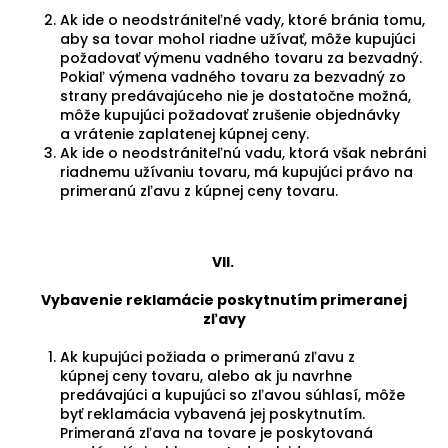
Ak ide o neodstrániteľné vady, ktoré bránia tomu,
aby sa tovar mohol riadne užívať, môže kupujúci
požadovať výmenu vadného tovaru za bezvadný.
Pokiaľ výmena vadného tovaru za bezvadný zo
strany predávajúceho nie je dostatočne možná,
môže kupujúci požadovať zrušenie objednávky
a vrátenie zaplatenej kúpnej ceny.
Ak ide o neodstrániteľnú vadu, ktorá však nebráni
riadnemu užívaniu tovaru, má kupujúci právo na
primeranú zľavu z kúpnej ceny tovaru.
VII.
Vybavenie reklamácie poskytnutím primeranej
zľavy
Ak kupujúci požiada o primeranú zľavu z
kúpnej ceny tovaru, alebo ak ju navrhne
predávajúci a kupujúci so zľavou súhlasí, môže
byť reklamácia vybavená jej poskytnutím.
Primeraná zľava na tovare je poskytovaná