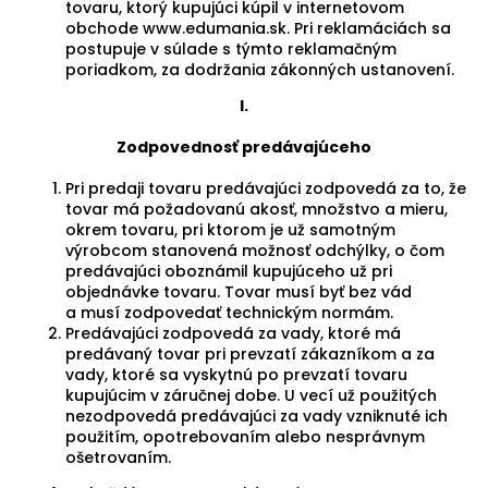
tovaru, ktorý kupujúci kúpil v internetovom
obchode www.edumania.sk. Pri reklamáciách sa
postupuje v súlade s týmto reklamačným
poriadkom, za dodržania zákonných ustanovení.
I.
Zodpovednosť predávajúceho
Pri predaji tovaru predávajúci zodpovedá za to, že
tovar má požadovanú akosť, množstvo a mieru,
okrem tovaru, pri ktorom je už samotným
výrobcom stanovená možnosť odchýlky, o čom
predávajúci oboznámil kupujúceho už pri
objednávke tovaru. Tovar musí byť bez vád
a musí zodpovedať technickým normám.
Predávajúci zodpovedá za vady, ktoré má
predávaný tovar pri prevzatí zákazníkom a za
vady, ktoré sa vyskytnú po prevzatí tovaru
kupujúcim v záručnej dobe. U vecí už použitých
nezodpovedá predávajúci za vady vzniknuté ich
použitím, opotrebovaním alebo nesprávnym
ošetrovaním.