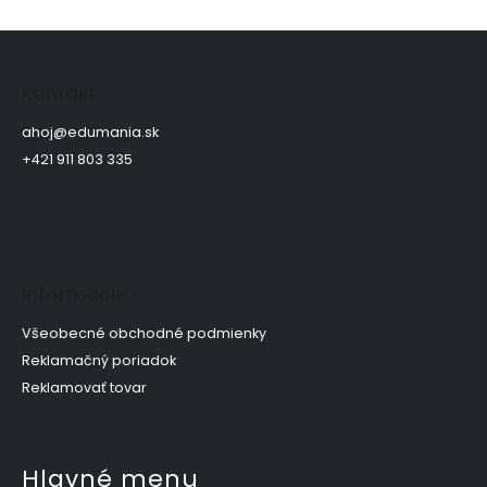
Z
á
p
Kontakt
ä
t
ahoj
@
edumania.sk
i
+421 911 803 335
e
Informácie
Všeobecné obchodné podmienky
Reklamačný poriadok
Reklamovať tovar
Hlavné menu