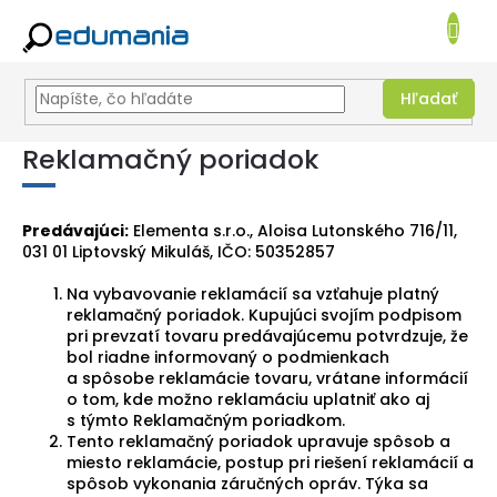
NÁKUPN
KOŠÍK
Hľadať
Prejsť
Reklamačný poriadok
na
obsah
Predávajúci:
Elementa s.r.o., Aloisa Lutonského 716/11,
031 01 Liptovský Mikuláš, IČO: 50352857
Na vybavovanie reklamácií sa vzťahuje platný
reklamačný poriadok. Kupujúci svojím podpisom
pri prevzatí tovaru predávajúcemu potvrdzuje, že
bol riadne informovaný o podmienkach
a spôsobe reklamácie tovaru, vrátane informácií
o tom, kde možno reklamáciu uplatniť ako aj
s týmto Reklamačným poriadkom.
Tento reklamačný poriadok upravuje spôsob a
miesto reklamácie, postup pri riešení reklamácií a
spôsob vykonania záručných opráv. Týka sa