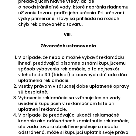
predávajúcim hlavne vtedy, ak ide
o neodstrániteľné vady, ktoré nebránia riadnemu
užívaniu tovaru podľa jeho určenia. Pri určovaní
výšky primeranej zľavy sa prihliada na rozsah
chýb reklamovaného tovaru.
VIII.
Záverečné ustanovenia
V prípade, že nebolo možné vybaviť reklamáciu
ihneď, predávajúci písomne oznámi kupujúcemu
spôsob vybavenia reklamácie, a to najneskôr
v lehote do 30 (tridsať) pracovných dní odo dňa
uplatnenia reklamácie.
Všetky právom v záručnej dobe uplatnené opravy
sú bezplatné.
Vybavenie reklamácie sa vzťahuje len na vady
uvedené kupujúcim v reklamačnom liste pri
uplatnení reklamácie.
V prípade, že predávajúci ukončí reklamačné
konanie ako odôvodnené zamietnutie reklamácie,
ale vada tovaru objektívne jestvuje a nebola
odstránená, môže si kupujúci uplatniť svoje právo