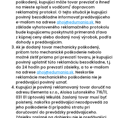
poškodený, kupujúci môže tovar prevziať a ihneď
na mieste spísať s vodičom/ dopravcom
reklamačný protokol. O tejto situácii je kupujúci
povinný bezodkladne informovať predávajúceho
e-mailom na adrese
ahoj@edumania.sk.
Na
základe vyhotoveného reklamačného protokolu
bude kupujúcemu poskytnutá primeraná zľava
z kúpnej ceny alebo dodaný nový výrobok, podľa
dohody s predávajúcim.
Ak je dodaný tovar mechanicky poškodený,
pričom toto mechanické poškodenie nebolo
možné zistiť priamo pri prevzatí tovaru, je kupujúci
povinný uplatniť túto reklamáciu bezodkladne, t.j.
do 24 hodín po prevzatí zásielky, a to e-mailom
na adrese
ahoj@edumania.sk
. Neskoršie
reklamácie mechanického poškodenia nie je
predávajúci povinný uznať.
Kupujúci je povinný reklamovaný tovar doručiť na
adresu Elementa s.r.o., Aloisa Lutonského 716/11,
031 01 Liptovský Mikuláš. Zaslaný tovar musí byť
poistený, nakoľko predávajúci nezodpovedá za
jeho poškodenie či prípadnú stratu pri
doručovaní do prevádzky predávajúceho.
Zásielky zaslané na dobierku nie je predávajúci