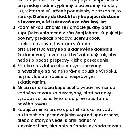
lehotu, je predávajúci povinný vydať kupujúcemu
pri predaji riadne vyplnený a potvrdený záručný
list, v ktorom sú určené podmienky a rozsah tejto
záruky.
Daňový doklad, ktorý kupujúci dostane
s tovarom, slúži zároveň ako záručný list
.
Podmienkou uznania reklamácie je, aby bola
kupujúcim uplatnená v záručnej lehote. Kupujúci je
povinný predložiť predávajúcemu spolu
s reklamovaným tovarom vrátane
príslušenstva
vždy kópiu daňového dokladu
.
Reklamovaný tovar musí byť zabalený tak, aby
nedošlo počas prepravy k jeho poškodeniu.
Záruka sa vzťahuje iba na výrobné vady
a nevzťahuje sa na nesprávne použitie výrobku,
najmä zlou aplikáciou a nesprávnym
skladovaním.
Ak sa reklamácia kupujúceho vybaví výmenou
vadného tovaru za bezchybný, platí na nový
výrobok záručná lehota od prevzatia tohto
nového tovaru.
Kupujúci nemá právo uplatniť záruku na vady,
o ktorých bol predávajúcim vopred upozornený,
alebo o ktorých vedel s prihliadnutím
k okolnostiam, ako ani v prípade, ak vada tovaru