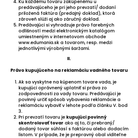
Ku každému tovaru zakúpenému u
predávajúceho je pri jeho prevzatí/ dodaní
priložená faktúra (predajný doklad), ktorá
zároveň slúži aj ako záručný doklad.
Predávajúci si vyhradzuje právo farebných
odlišností medzi elektronickým katalógom
umiestneným v internetovom obchode
www.edumania.sk a tovarom, resp. medzi
jednotlivými výrobnými šaržami.
II.
Právo kupujúceho na reklamáciu vadného tovaru
Ak sa vyskytne na kúpenom tovare vada, je
kupujúci oprávnený uplatniť si práva zo
zodpovednosti za vady tovaru. Predávajúci je
povinný určiť spôsob vybavenia reklamácie a
reklamáciu vybaviť v lehote podľa článku V. bod
3.
Pri prevzatí tovaru je
kupujúci povinný
skontrolovať tovar
ako aj to, či prebraný/
dodaný tovar súhlasí s faktúrou alebo dodacím
listom. V prípade, že je prepravný obal viditeľne