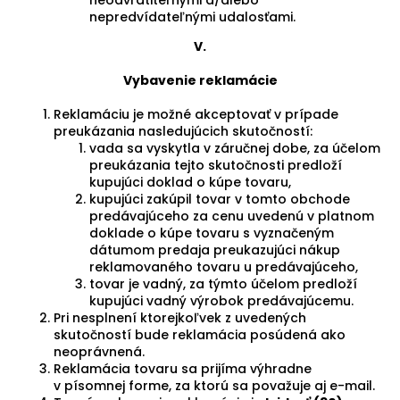
neodvrátiteľnými a/alebo
nepredvídateľnými udalosťami.
V.
Vybavenie reklamácie
Reklamáciu je možné akceptovať v prípade
preukázania nasledujúcich skutočností:
vada sa vyskytla v záručnej dobe, za účelom
preukázania tejto skutočnosti predloží
kupujúci doklad o kúpe tovaru,
kupujúci zakúpil tovar v tomto obchode
predávajúceho za cenu uvedenú v platnom
doklade o kúpe tovaru s vyznačeným
dátumom predaja preukazujúci nákup
reklamovaného tovaru u predávajúceho,
tovar je vadný, za týmto účelom predloží
kupujúci vadný výrobok predávajúcemu.
Pri nesplnení ktorejkoľvek z uvedených
skutočností bude reklamácia posúdená ako
neoprávnená.
Reklamácia tovaru sa prijíma výhradne
v písomnej forme, za ktorú sa považuje aj e-mail.