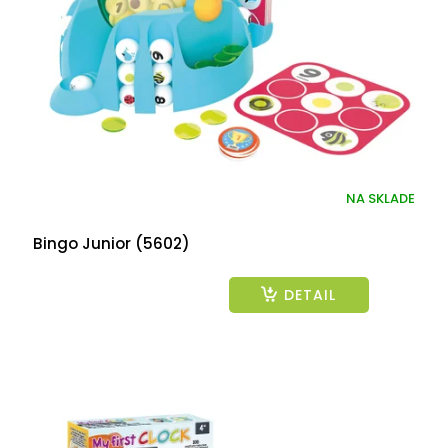
p
r
o
d
u
k
t
o
v
NA SKLADE
Bingo Junior (5602)
DETAIL