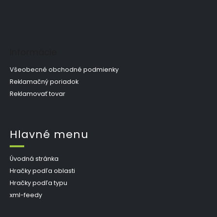
e
v
k
y
v
ý
Informácie
p
i
s
Všeobecné obchodné podmienky
u
Reklamačný poriadok
Reklamovať tovar
Hlavné menu
Úvodná stránka
Hračky podľa oblasti
Hračky podľa typu
xml-feedy