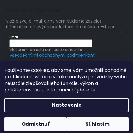
Odoberať newsletter
Vložte svoj e-mail a my Vám budeme zasielať
informácie o nových produktoch na našom e-shope.
Email
Vložením emailu súhlasíte s našimi
Všeobecnými obchodnými podmienkami.
PRIHLÁSIŤ SA
Používame cookies, aby sme Vám umožnili pohodlné
prehliadanie webu a vďaka analýze prevádzky webu
neustále zlepšovali jeho funkcie, výkon a
použiteľnosť. Viac informácií nájdete
tu
.
Copyright 2026
Edumania
. Všetky práva vyhradené.
Upraviť nastavenie cookies
Nastavenie
Grafický návrh vytvořil a na Shoptet implementoval
Tomáš
Hlad
&
techka s.r.o.
Odmietnuť
Súhlasím
Vytvoril Shoptet