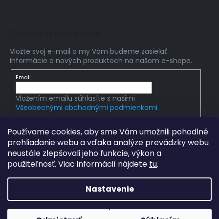
Odoberať newsletter
Vložte svoj e-mail a my Vám budeme zasielať
informácie o nových produktoch na našom e-shope.
Email
Vložením emailu súhlasíte s našimi
Všeobecnými obchodnými podmienkami.
PRIHLÁSIŤ SA
Používame cookies, aby sme Vám umožnili pohodlné
prehliadanie webu a vďaka analýze prevádzky webu
neustále zlepšovali jeho funkcie, výkon a
použiteľnosť. Viac informácií nájdete
tu
.
Copyright 2026
Edumania
. Všetky práva vyhradené.
Upraviť nastavenie cookies
Nastavenie
Grafický návrh vytvořil a na Shoptet implementoval
Tomáš
Hlad
&
techka s.r.o.