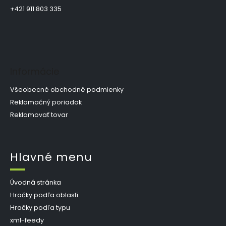
k
e
i
+421 911 803 335
y
e
v
ý
p
i
s
u
Informácie
Všeobecné obchodné podmienky
Reklamačný poriadok
Reklamovať tovar
Hlavné menu
Úvodná stránka
Hračky podľa oblasti
Hračky podľa typu
xml-feedy