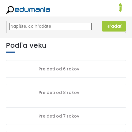
NÁKUPN
KOŠÍK
Hľadať
Prejsť
na
Podľa veku
obsah
Pre deti od 6 rokov
Pre deti od 8 rokov
Pre deti od 7 rokov