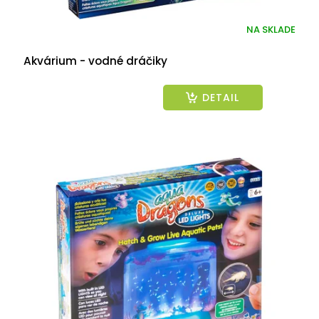
o
v
NA SKLADE
Akvárium - vodné dráčiky
DETAIL