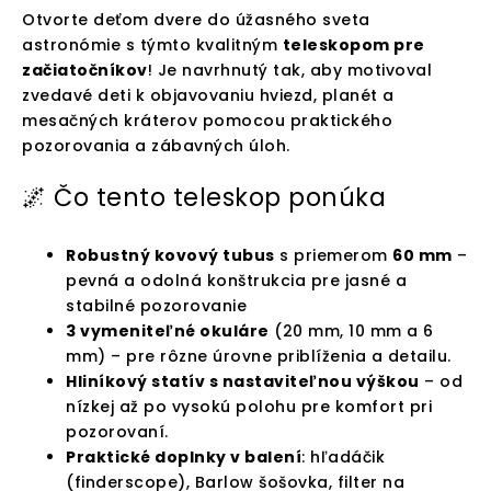
Otvorte deťom dvere do úžasného sveta
astronómie s týmto kvalitným
teleskopom pre
začiatočníkov
! Je navrhnutý tak, aby motivoval
zvedavé deti k objavovaniu hviezd, planét a
mesačných kráterov pomocou praktického
pozorovania a zábavných úloh.
🌌 Čo tento teleskop ponúka
Robustný kovový tubus
s priemerom
60 mm
–
pevná a odolná konštrukcia pre jasné a
stabilné pozorovanie
3 vymeniteľné okuláre
(20 mm, 10 mm a 6
mm) – pre rôzne úrovne priblíženia a detailu.
Hliníkový statív s nastaviteľnou výškou
– od
nízkej až po vysokú polohu pre komfort pri
pozorovaní.
Praktické doplnky v balení
: hľadáčik
(finderscope), Barlow šošovka, filter na