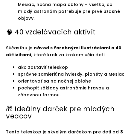
Mesiac, nočná mapa oblohy – všetko, čo
mladý astronóm potrebuje pre prvé úžasné
objavy.
🧠 40 vzdelávacích aktivít
Súčasťou je
návod s farebnými ilustráciami a 40
aktivitami
, ktoré krok za krokom učia deti:
ako zostaviť teleskop
správne zamieriť na hviezdy, planéty a Mesiac
orientovať sa na nočnej oblohe
pochopiť základy astronómie hravou a
zábavnou formou.
🎁 Ideálny darček pre mladých
vedcov
Tento teleskop je skvelým darčekom pre deti od
8