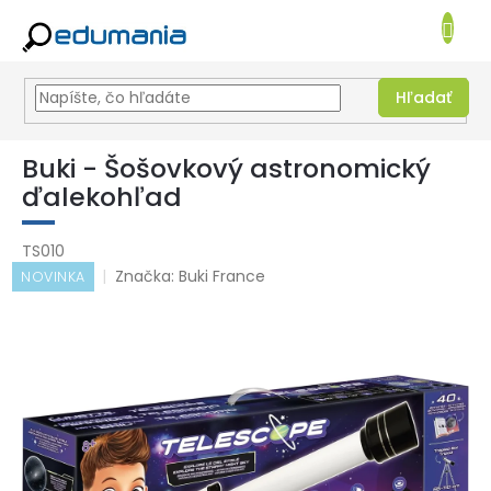
NÁKUPN
KOŠÍK
Hľadať
Prejsť
na
Buki - Šošovkový astronomický
obsah
ďalekohľad
TS010
Značka:
Buki France
NOVINKA