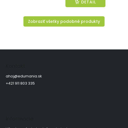
DETAIL
Zobraziť všetky podobné produkty
Z
á
p
Kontakt
ä
t
ahoj
@
edumania.sk
i
+421 911 803 335
e
Informácie