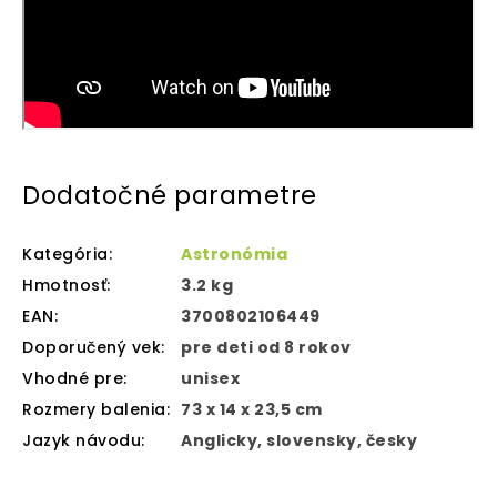
Dodatočné parametre
Kategória
:
Astronómia
Hmotnosť
:
3.2 kg
EAN
:
3700802106449
Doporučený vek
:
pre deti od 8 rokov
Vhodné pre
:
unisex
Rozmery balenia
:
73 x 14 x 23,5 cm
Jazyk návodu
:
Anglicky, slovensky, česky