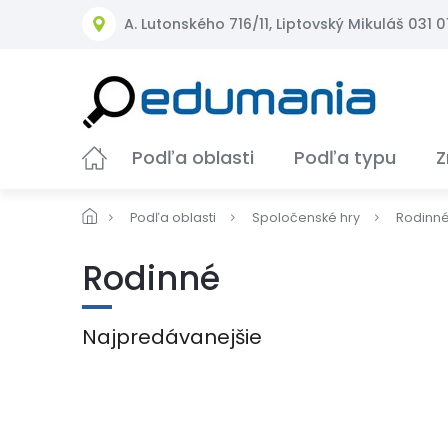
Prejsť
A. Lutonského 716/11, Liptovský Mikuláš 031 01
na
obsah
Podľa oblasti
Podľa typu
Z
Podľa oblasti
Spoločenské hry
Rodinn
Rodinné
Najpredávanejšie