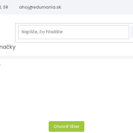
, SR
ahoj@edumania.sk
načky
é
Otvoriť filter