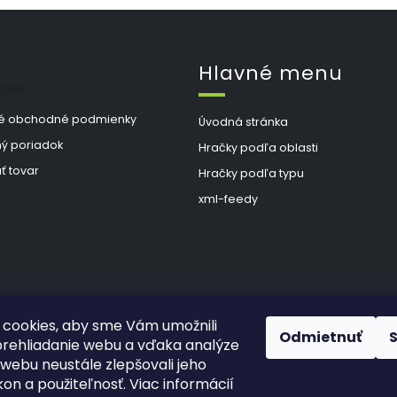
v
l
á
d
Hlavné menu
a
cie
c
i
é obchodné podmienky
Úvodná stránka
e
p
ý poriadok
Hračky podľa oblasti
r
ť tovar
v
Hračky podľa typu
k
xml-feedy
y
v
ý
p
i
s
u
cookies, aby sme Vám umožnili
Odmietnuť
rehliadanie webu a vďaka analýze
webu neustále zlepšovali jeho
kon a použiteľnosť. Viac informácií