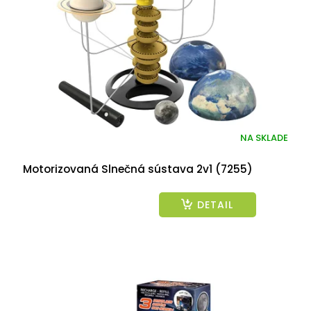
p
r
o
d
u
k
t
o
v
NA SKLADE
Motorizovaná Slnečná sústava 2v1 (7255)
DETAIL