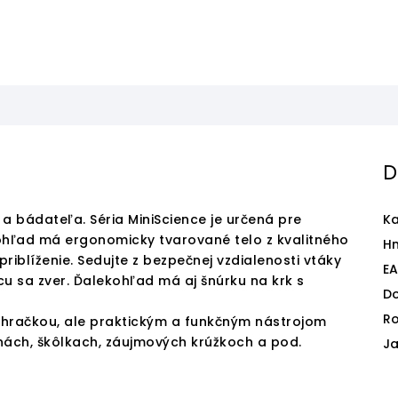
D
 bádateľa. Séria MiniScience je určená pre
Ka
ohľad má ergonomicky tvarované telo z kvalitného
H
riblíženie. Sedujte z bezpečnej vzdialenosti vtáky
E
u sa zver. Ďalekohľad má aj šnúrku na krk s
D
Ro
u hračkou, ale praktickým a funkčným nástrojom
ách, škôlkach, záujmových krúžkoch a pod.
J