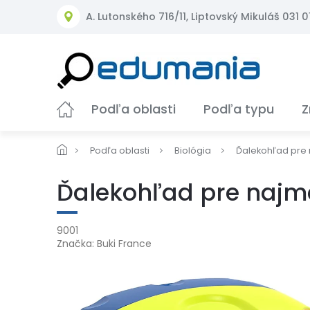
Prejsť
A. Lutonského 716/11, Liptovský Mikuláš 031 01
na
obsah
Podľa oblasti
Podľa typu
Z
Podľa oblasti
Biológia
Ďalekohľad pre 
Ďalekohľad pre najm
9001
Značka:
Buki France