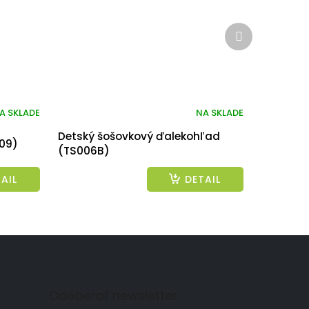
Ďalší
produkt
A SKLADE
NA SKLADE
Detský šošovkový ďalekohľad
09)
(TS006B)
AIL
DETAIL
Odoberať newsletter