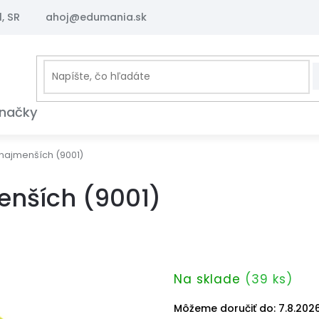
, SR
ahoj@edumania.sk
načky
najmenších (9001)
enších (9001)
Na sklade
(39 ks)
Môžeme doručiť do:
7.8.202