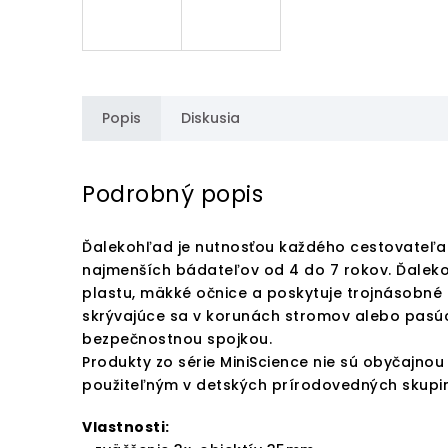
Popis
Diskusia
Podrobný popis
Ďalekohľad je nutnosťou každého cestovateľa a
najmenších bádateľov od 4 do 7 rokov. Ďalek
plastu, mäkké očnice a poskytuje trojnásobné p
skrývajúce sa v korunách stromov alebo pasúc
bezpečnostnou spojkou.
Produkty zo série MiniScience nie sú obyčajno
použiteľným v detských prírodovedných skupin
Vlastnosti: