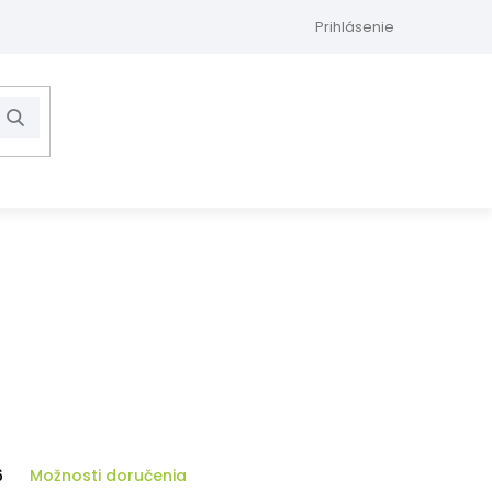
Prihlásenie
Hľadať
NÁKUPNÝ
KOŠÍK
6
Možnosti doručenia