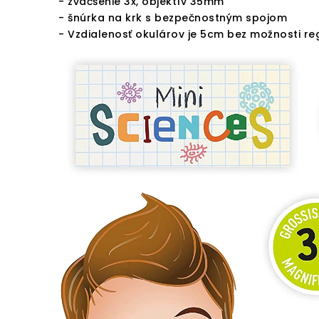
- zväčšenie 3x, objektív 35mm
- šnúrka na krk s bezpečnostným spojom
- Vzdialenosť okulárov je 5cm bez možnosti reg