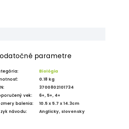
odatočné parametre
tegória
:
Biológia
motnosť
:
0.18 kg
AN
:
3700802101734
oporučený vek
:
6+, 5+, 4+
zmery balenia
:
10.5 x 5.7 x 14.3cm
azyk návodu
:
Anglicky, slovensky