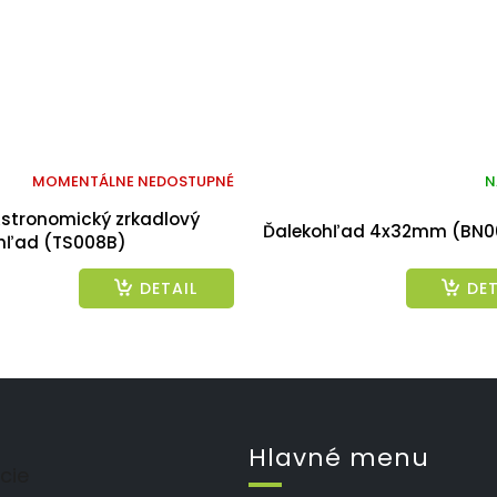
MOMENTÁLNE NEDOSTUPNÉ
N
Astronomický zrkadlový
Ďalekohľad 4x32mm (BN0
hľad (TS008B)
DETAIL
DET
Hlavné menu
cie