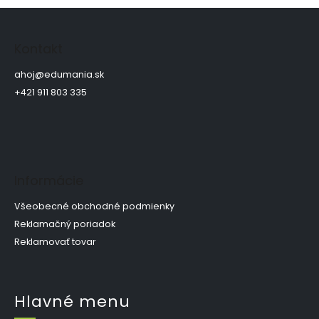
Z
á
p
Kontakt
ä
t
ahoj
@
edumania.sk
i
+421 911 803 335
e
Informácie
Všeobecné obchodné podmienky
Reklamačný poriadok
Reklamovať tovar
Hlavné menu