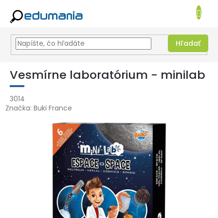
NÁKUPN
KOŠÍK
Hľadať
Prejsť
na
Vesmírne laboratórium - minilab
obsah
3014
Značka:
Buki France