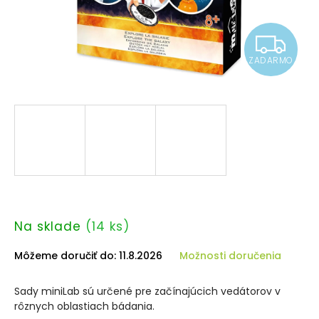
Z
ZADARMO
A
D
A
R
M
O
Na sklade
(14 ks)
Môžeme doručiť do:
11.8.2026
Možnosti doručenia
Sady miniLab sú určené pre začínajúcich vedátorov v
rôznych oblastiach bádania.