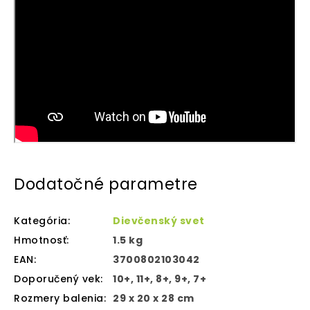
Dodatočné parametre
Kategória
:
Dievčenský svet
Hmotnosť
:
1.5 kg
EAN
:
3700802103042
Doporučený vek
:
10+, 11+, 8+, 9+, 7+
Rozmery balenia
:
29 x 20 x 28 cm