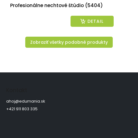
Profesionálne nechtové štúdio (5404)
DETAIL
Zobraziť všetky podobné produkty
Z
á
p
Kontakt
ä
t
ahoj
@
edumania.sk
i
+421 911 803 335
e