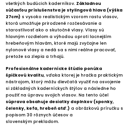
všetkých budúcich kaderníkov.
Základnou
súčasťou príslušenstva je stylingová hlava (výška
27cm)
s vysoko realistickým vzorom rastu vlasov,
ktorá umožňuje prirodzené rozčesávanie a
starostlivosť ako o skutočné vlasy. Vlasy sú
hlavným rozdielom a výhodou oproti lacnejším
hrebeňovým hlavám, ktoré majú zvyčajne len
nylonové vlasy a nedá sa s nimi reálne pracovať,
pretože sa zlepia a trhajú.
Profesionálne kadernícke štúdio ponúka
špičkovú kvalitu
, vďaka ktorej je hračka praktickým
nástrojom, ktorý môžu dievčatá využiť na osvojenie
si základných kaderníckych štýlov a následne ho
použiť na úpravu svojich vlasov. Na tento účel
súprava obsahuje desiatky doplnkov (sponky,
čelenky, kefa, hrebeň atď.)
a obrázkovú príručku s
popisom 30 rôznych účesov a
slovenským prekladom.