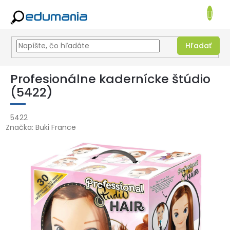
NÁKUPN
KOŠÍK
Hľadať
Prejsť
na
Profesionálne kadernícke štúdio
obsah
(5422)
5422
Značka:
Buki France