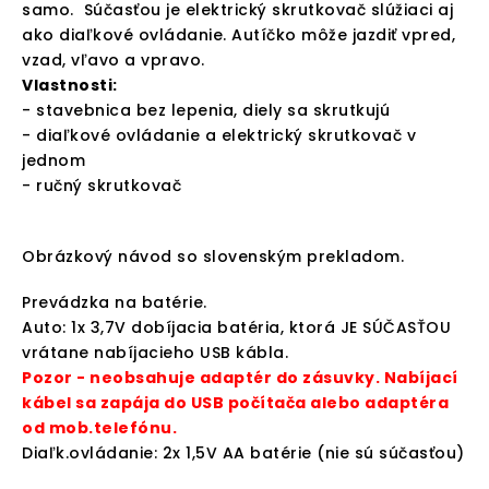
samo. Súčasťou je elektrický skrutkovač slúžiaci aj
ako diaľkové ovládanie. Autíčko môže jazdiť vpred,
vzad, vľavo a vpravo.
Vlastnosti:
- stavebnica bez lepenia, diely sa skrutkujú
- diaľkové ovládanie a elektrický skrutkovač v
jednom
- ručný skrutkovač
Obrázkový návod so slovenským prekladom.
Prevádzka na batérie.
Auto: 1x 3,7V dobíjacia batéria, ktorá JE SÚČASŤOU
vrátane nabíjacieho USB kábla.
Pozor - neobsahuje adaptér do zásuvky. Nabíjací
kábel sa zapája do USB počítača alebo adaptéra
od mob.telefónu.
Diaľk.ovládanie: 2x 1,5V AA batérie (nie sú súčasťou)