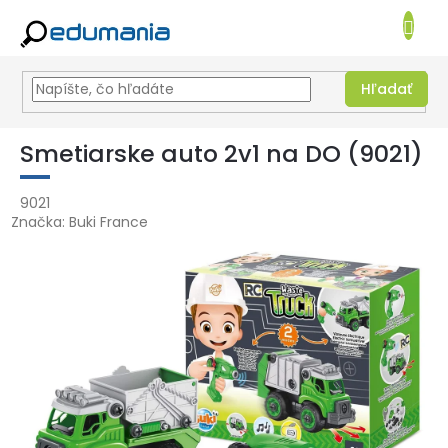
NÁKUPN
KOŠÍK
Hľadať
Prejsť
na
Smetiarske auto 2v1 na DO (9021)
obsah
9021
Značka:
Buki France