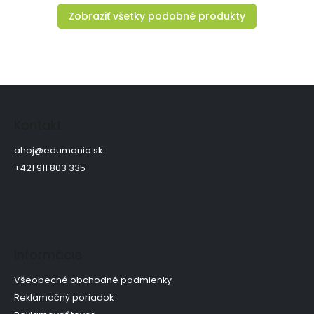
Zobraziť všetky podobné produkty
Z
á
p
Kontakt
ä
t
ahoj
@
edumania.sk
i
+421 911 803 335
e
Informácie
Všeobecné obchodné podmienky
Reklamačný poriadok