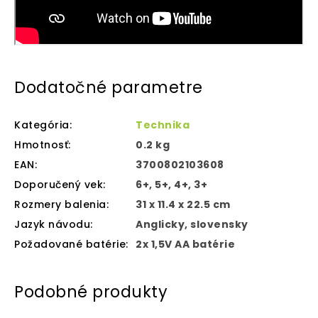
Dodatočné parametre
Kategória
:
Technika
Hmotnosť
:
0.2 kg
EAN
:
3700802103608
Doporučený vek
:
6+, 5+, 4+, 3+
Rozmery balenia
:
‎31 x 11.4 x 22.5 cm
Jazyk návodu
:
Anglicky, slovensky
Požadované batérie
:
2x 1,5V AA batérie