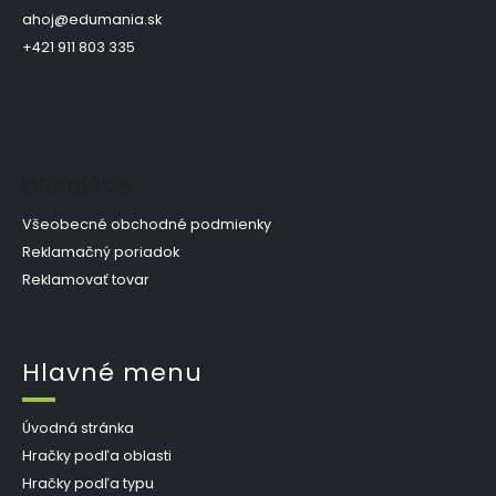
t
ahoj
@
edumania.sk
i
+421 911 803 335
e
Informácie
Všeobecné obchodné podmienky
Reklamačný poriadok
Reklamovať tovar
Hlavné menu
Úvodná stránka
Hračky podľa oblasti
Hračky podľa typu