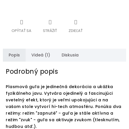
OPÝTAŤ SA
STRÁŽIŤ
ZDIEĽAŤ
Popis
Videá (1)
Diskusia
Podrobný popis
Plasmová guľa je jedinečná dekorácia a ukážka
fyzikálneho javu. Vytvára ojedinelý a fascinujúci
svetelný efekt, ktorý je veľmi upokojujúci a na
vašom stole vytvorí hi-tech atmosféru. Ponúka dva
režimy: režim "zapnuté" - guľa je stále aktívna a
režim "zvuk" - guľa sa aktivuje zvukom (tlesknutím,
hudbou atď.).