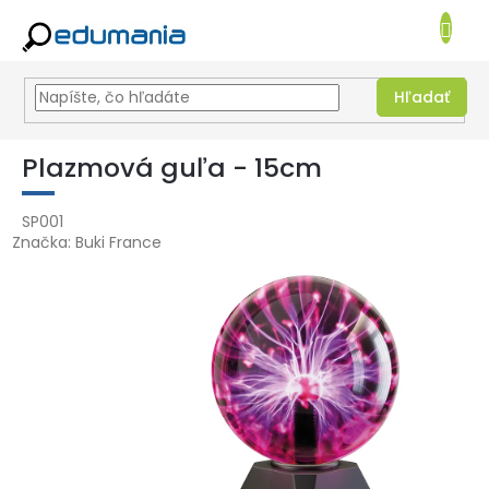
NÁKUPN
KOŠÍK
Hľadať
Prejsť
na
Plazmová guľa - 15cm
obsah
SP001
Značka:
Buki France