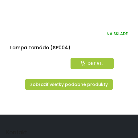
NA SKLADE
Lampa Tornádo (SP004)
DETAIL
Zobraziť všetky podobné produkty
Z
á
p
Kontakt
ä