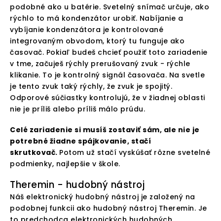
podobné ako u batérie. Svetelný snímač určuje, ako
rýchlo to má kondenzátor urobiť. Nabíjanie a
vybíjanie kondenzátora je kontrolované
integrovaným obvodom, ktorý tu funguje ako
časovač. Pokiaľ budeš chcieť použiť toto zariadenie
v tme, začuješ rýchly prerušovaný zvuk - rýchle
klikanie. To je kontrolný signál časovača. Na svetle
je tento zvuk taký rýchly, že zvuk je spojitý.
Odporové súčiastky kontrolujú, že v žiadnej oblasti
nie je príliš alebo príliš málo prúdu.
Celé zariadenie si musíš zostaviť sám, ale nie je
potrebné žiadne spájkovanie, stačí
skrutkovač.
Potom už stačí vyskúšať rôzne svetelné
podmienky, najlepšie v škole.
Theremin - hudobný nástroj
Náš elektronický hudobný nástroj je založený na
podobnej funkcii ako hudobný nástroj Theremin. Je
to predchodca elektronických hudobných