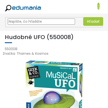
NÁKUPN
KOŠÍK
Hľadať
Prejsť
na
Hudobné UFO (550008)
obsah
550008
Značka:
Thames & Kosmos