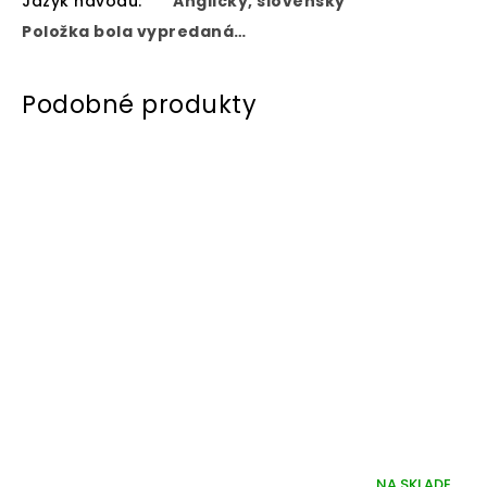
Jazyk návodu
:
Anglicky, slovensky
Položka bola vypredaná…
NA SKLADE