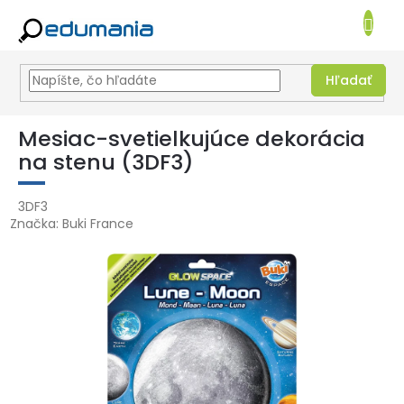
NÁKUPN
KOŠÍK
Hľadať
Prejsť
na
Mesiac-svetielkujúce dekorácia
obsah
na stenu (3DF3)
3DF3
Značka:
Buki France