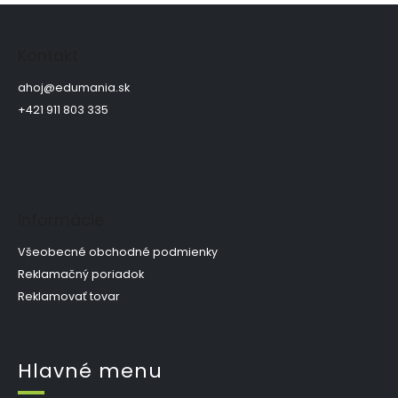
Z
á
p
Kontakt
ä
t
ahoj
@
edumania.sk
i
+421 911 803 335
e
Informácie
Všeobecné obchodné podmienky
Reklamačný poriadok
Reklamovať tovar
Hlavné menu