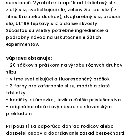
substancií. Vyrobíte si napríklad trblietavý sliz,
zlatý sliz, svetielkujúci sliz, zelený žiariaci sliz ( z
filmu Krotitelia duchov), dvojfarebný sliz, prdiaci
sliz, ULTRA lepkavý sliz a ďalšie skvosty.
Súčasťou sú všetky potrebné ingrediencie a
podrobný návod na uskutočnenie 20tich
experimentov.
Súprava obsahuje:
- 20 sáčkov s práškom na výrobu rôznych druhov
slizu
- v tme svetielkujúci a fluorescenčný prášok
- 3 farby pre zafarbenie slizu, modré a zlaté
trblietky
- kadičky, skúmavka, lievik a ďalšie príslušenstvo
- originálne obrázkový návod so slovenským
prekladom
Pri použití sa odporúča dohľad rodičov alebo
dospelej osoby a dodržiavanie zásad bezpečnosti