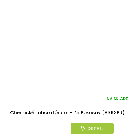
NA SKLADE
Priemerné
hodnotenie
produktu
Chemické Laboratórium - 75 Pokusov (8363EU)
je
5,0
z
DETAIL
5
hviezdičiek.