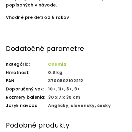
popísaných v návode.
Vhodné pre deti od 8 rokov
Dodatočné parametre
Kategória
:
Chémia
Hmotnosť
:
0.8 kg
EAN
:
3700802102212
Doporučený vek
:
10+, 11+, 8+, 9+
Rozmery balenia
:
30 x 7 x 30 cm
Jazyk návodu
:
Anglicky, slovensky, česky