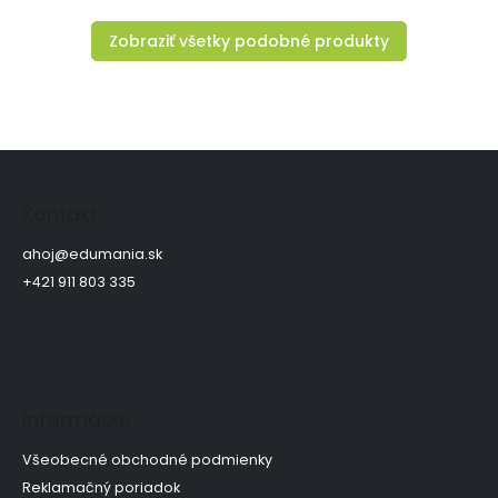
Zobraziť všetky podobné produkty
Z
á
p
Kontakt
ä
t
ahoj
@
edumania.sk
i
+421 911 803 335
e
Informácie
Všeobecné obchodné podmienky
Reklamačný poriadok