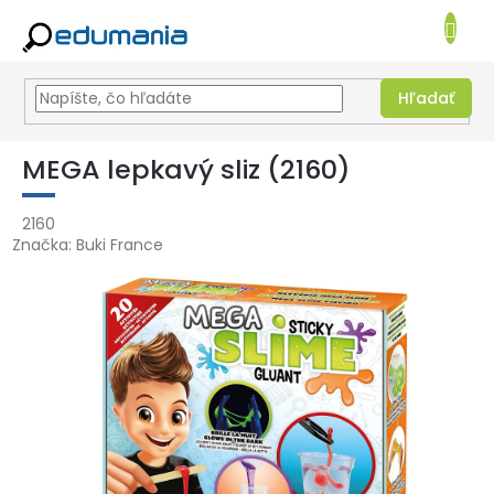
NÁKUPN
KOŠÍK
Hľadať
Prejsť
na
MEGA lepkavý sliz (2160)
obsah
2160
Značka:
Buki France