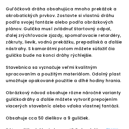
Guľôčková dráha obsahujúca mnoho prekážok a
akrobatických prvkov. Zostavte si vlastnú dráhu
podľa svojej fantázie alebo podľa obrázkových
plánov. Gulička musí zvládnuť štartovný odpal,
ďalej zrýchľovacie zjazdy, spomaľovacie retardéry,
zákruty, lievik, vodnú prekážku, prepadliská a ďalšie
nástrahy. S kamarátmi potom môžete súťažiť čia
gulička bude na konci dráhy rýchlejšie.
Stavebnica sa vyznačuje veľmi kvalitným
spracovaním a použitým materiálom. Odolný plast
umožňuje opakované použitie a dlhé hodiny hrania.
Obrázkový návod obsahuje rôzne náročné varianty
guličkodráhy a ďalšie môžete vytvoriť prepojením
viacerých stavebníc alebo vďaka vlastnej fantázii.
Obsahuje cca 50 dielikov a 9 guličiek.