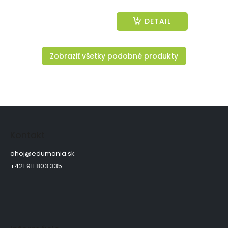
DETAIL
Zobraziť všetky podobné produkty
Z
á
p
Kontakt
ä
t
ahoj
@
edumania.sk
i
+421 911 803 335
e