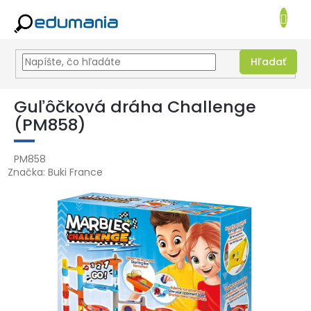
NÁKUPN
KOŠÍK
Hľadať
Prejsť
na
Guľôčková dráha Challenge
obsah
(PM858)
PM858
Značka:
Buki France