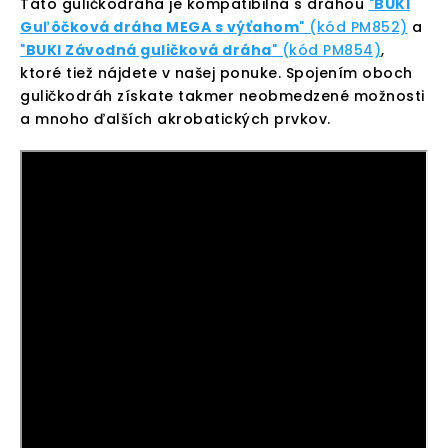
Táto guličkodráha je kompatibilná s dráhou
"
BUKI
Guľôčková dráha MEGA s výťahom
" (kód PM852)
a
"
BUKI Závodná guličková dráha
" (kód PM854)
,
ktoré tiež nájdete v našej ponuke. Spojením oboch
guličkodráh získate takmer neobmedzené možnosti
a mnoho ďalších akrobatických prvkov.