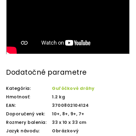
Dodatočné parametre
Kategória
:
Guľôčkové dráhy
Hmotnosť
:
1.2 kg
EAN
:
3700802104124
Doporučený vek
:
10+, 8+, 9+, 7+
Rozmery balenia
:
33 x 10 x 33 cm
Jazyk návodu
:
Obrázkový