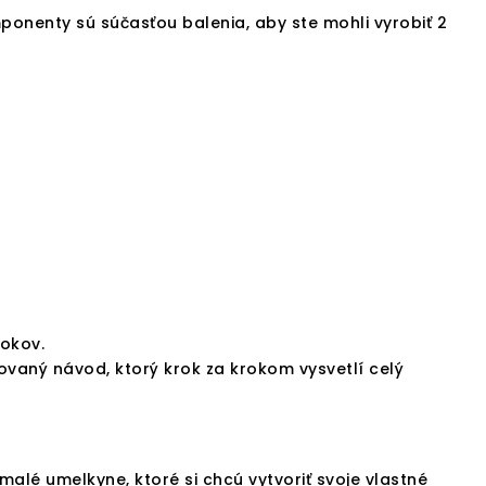
ponenty sú súčasťou balenia, aby ste mohli vyrobiť 2
rokov.
rovaný návod, ktorý krok za krokom vysvetlí celý
alé umelkyne, ktoré si chcú vytvoriť svoje vlastné