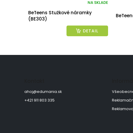
NA SKLADE
BeTeens Stužkové náramky
BeTeens
(BE303)
DETAIL
Z
á
p
ä
Kontakt
Informá
t
i
ahoj
@
edumania.sk
Všeobecn
e
+421 911 803 335
Reklamačn
Reklamova