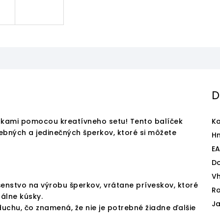
D
veskami pomocou kreatívneho setu! Tento balíček
Ka
ebných a jedinečných šperkov, ktoré si môžete
H
E
D
V
ušenstvo na výrobu šperkov, vrátane príveskov, ktoré
Ro
nálne kúsky.
J
duchu, čo znamená, že nie je potrebné žiadne ďalšie