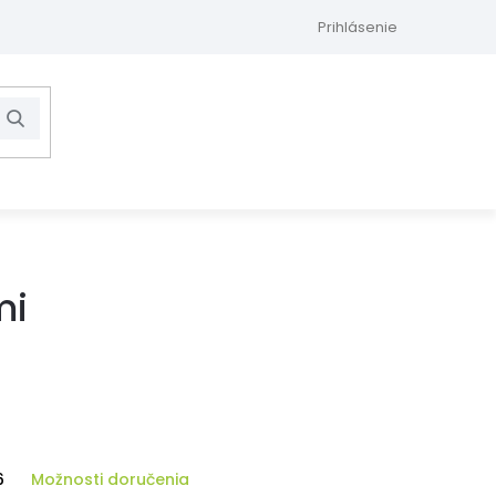
Prihlásenie
Hľadať
NÁKUPNÝ
KOŠÍK
mi
6
Možnosti doručenia