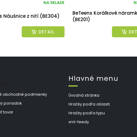
NA SKLADE
N
BeTeens Korálkové náram
 Náušnice z nití (BE304)
(BE201)
DETAIL
DET
Hlavné menu
cie
é obchodné podmienky
Úvodná stránka
ý poriadok
Hračky podľa oblasti
ť tovar
Hračky podľa typu
xml-feedy