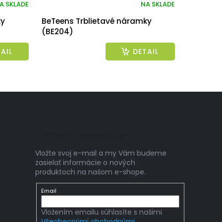
A SKLADE
NA SKLADE
ky
BeTeens Trblietavé náramky
(BE204)
AIL
DETAIL
Odoberať newsletter
Vložte svoj e-mail a my Vám budeme
zasielať informácie o nových
produktoch na našom e-shope.
Email
Vložením emailu súhlasíte s našimi
Všeobecnými obchodnými