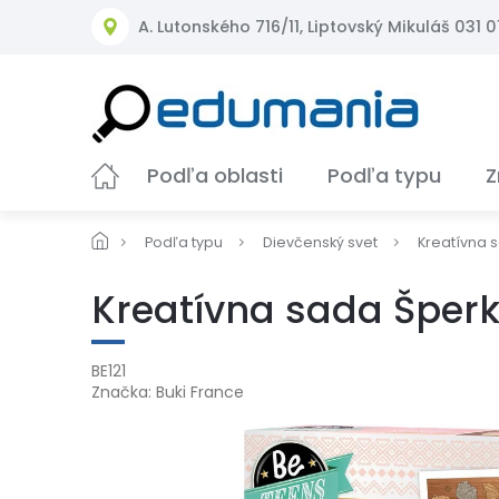
Prejsť
A. Lutonského 716/11, Liptovský Mikuláš 031 01
na
obsah
Podľa oblasti
Podľa typu
Z
Podľa typu
Dievčenský svet
Kreatívna 
Kreatívna sada Šperk
BE121
Značka:
Buki France