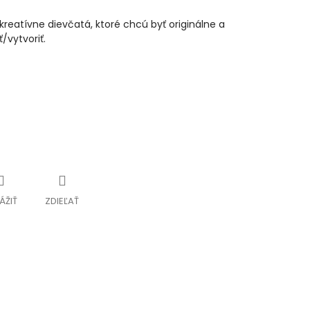
reatívne dievčatá, ktoré chcú byť originálne a
/vytvoriť.
ÁŽIŤ
ZDIEĽAŤ