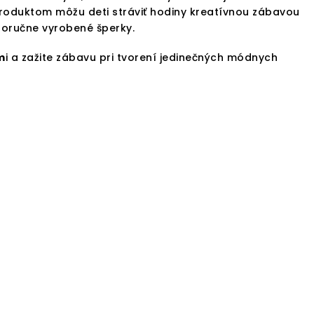
S produktom môžu deti stráviť hodiny kreatívnou zábavou
tnoručne vyrobené šperky.
m
i a zažite zábavu pri tvorení jedinečných módnych