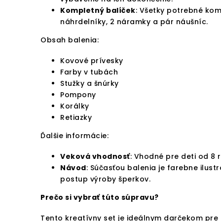
Kompletný balíček
: Všetky potrebné kom
náhrdelníky, 2 náramky a pár náušníc.
Obsah balenia:
Kovové prívesky
Farby v tubách
Stužky a šnúrky
Pompony
Korálky
Retiazky
Ďalšie informácie:
Veková vhodnosť
: Vhodné pre deti od 8 
Návod
: Súčasťou balenia je farebne ilust
postup výroby šperkov.
Prečo si vybrať túto súpravu?
Tento kreatívny set je ideálnym darčekom pre m