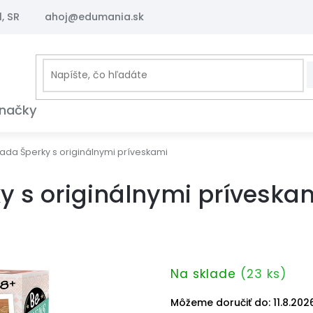
, SR
ahoj@edumania.sk
načky
sada Šperky s originálnymi príveskami
y s originálnymi príveska
Na sklade
(23 ks)
Môžeme doručiť do:
11.8.202