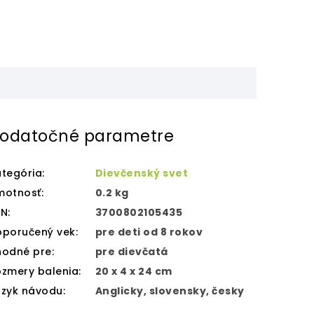
odatočné parametre
tegória
:
Dievčenský svet
motnosť
:
0.2 kg
AN
:
3700802105435
oporučený vek
:
pre deti od 8 rokov
hodné pre
:
pre dievčatá
zmery balenia
:
20 x 4 x 24 cm
azyk návodu
:
Anglicky, slovensky, česky