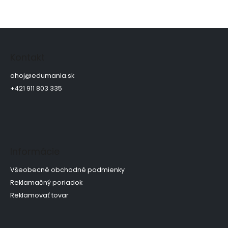
Z
á
p
Kontakt
ä
t
ahoj
@
edumania.sk
i
+421 911 803 335
e
Informácie
Všeobecné obchodné podmienky
Reklamačný poriadok
Reklamovať tovar