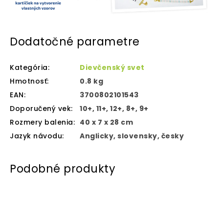
Dodatočné parametre
Kategória
:
Dievčenský svet
Hmotnosť
:
0.8 kg
EAN
:
3700802101543
Doporučený vek
:
10+, 11+, 12+, 8+, 9+
Rozmery balenia
:
40 x 7 x 28 cm
Jazyk návodu
:
Anglicky, slovensky, česky