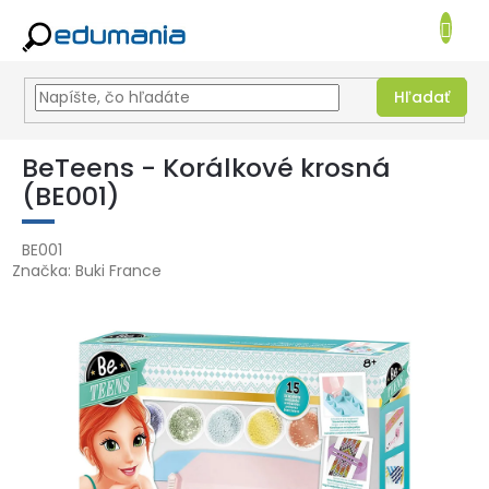
NÁKUPN
KOŠÍK
Hľadať
Prejsť
na
BeTeens - Korálkové krosná
obsah
(BE001)
BE001
Značka:
Buki France