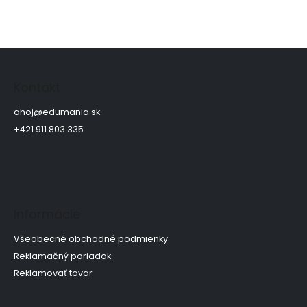
Z
á
p
Kontakt
ä
t
ahoj
@
edumania.sk
i
+421 911 803 335
e
Informácie
Všeobecné obchodné podmienky
Reklamačný poriadok
Reklamovať tovar