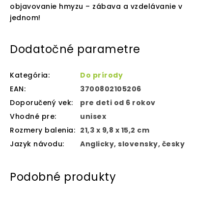
objavovanie hmyzu – zábava a vzdelávanie v
jednom!
Dodatočné parametre
Kategória
:
Do prírody
EAN
:
3700802105206
Doporučený vek
:
pre deti od 6 rokov
Vhodné pre
:
unisex
Rozmery balenia
:
21,3 x 9,8 x 15,2 cm
Jazyk návodu
:
Anglicky, slovensky, česky