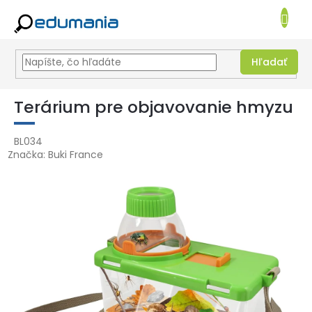
NÁKUPN
KOŠÍK
Hľadať
Prejsť
na
Terárium pre objavovanie hmyzu
obsah
BL034
Značka:
Buki France