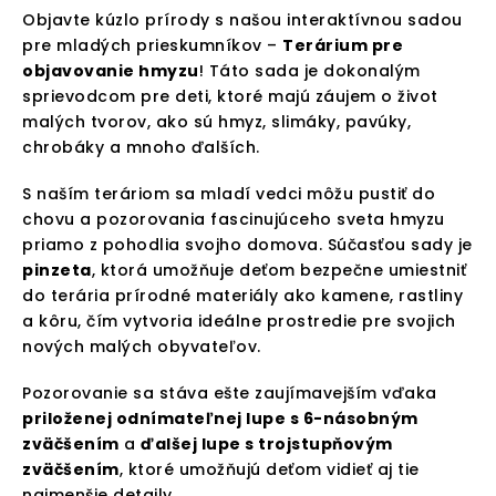
Objavte kúzlo prírody s našou interaktívnou sadou
pre mladých prieskumníkov –
Terárium pre
objavovanie hmyzu
! Táto sada je dokonalým
sprievodcom pre deti, ktoré majú záujem o život
malých tvorov, ako sú hmyz, slimáky, pavúky,
chrobáky a mnoho ďalších.
S naším teráriom sa mladí vedci môžu pustiť do
chovu a pozorovania fascinujúceho sveta hmyzu
priamo z pohodlia svojho domova. Súčasťou sady je
pinzeta
, ktorá umožňuje deťom bezpečne umiestniť
do terária prírodné materiály ako kamene, rastliny
a kôru, čím vytvoria ideálne prostredie pre svojich
nových malých obyvateľov.
Pozorovanie sa stáva ešte zaujímavejším vďaka
priloženej odnímateľnej lupe s 6-násobným
zväčšením
a
ďalšej lupe s trojstupňovým
zväčšením
, ktoré umožňujú deťom vidieť aj tie
najmenšie detaily.