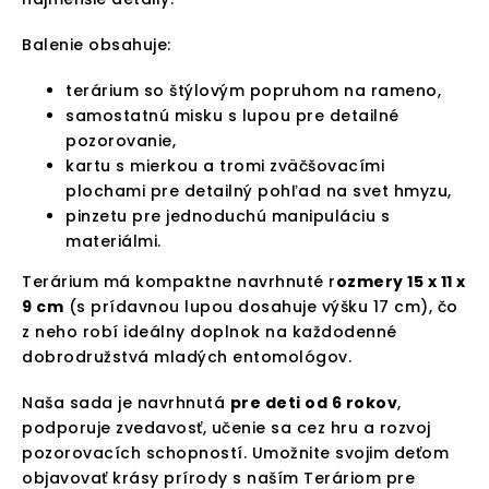
Balenie obsahuje:
terárium so štýlovým popruhom na rameno,
samostatnú misku s lupou pre detailné
pozorovanie,
kartu s mierkou a tromi zväčšovacími
plochami pre detailný pohľad na svet hmyzu,
pinzetu pre jednoduchú manipuláciu s
materiálmi.
Terárium má kompaktne navrhnuté r
ozmery 15 x 11 x
9 cm
(s prídavnou lupou dosahuje výšku 17 cm), čo
z neho robí ideálny doplnok na každodenné
dobrodružstvá mladých entomológov.
Naša sada je navrhnutá
pre deti od 6 rokov
,
podporuje zvedavosť, učenie sa cez hru a rozvoj
pozorovacích schopností. Umožnite svojim deťom
objavovať krásy prírody s naším Teráriom pre