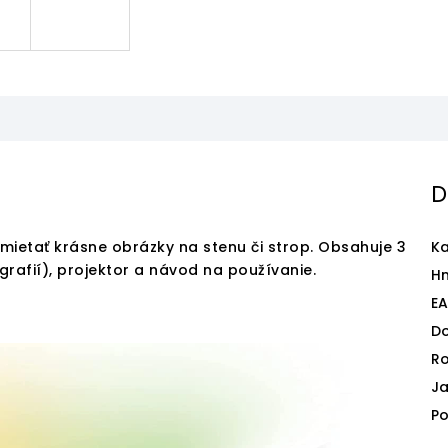
D
mietať krásne obrázky na stenu či strop. Obsahuje 3
Ka
rafií), projektor a návod na používanie.
H
E
D
Ro
J
P