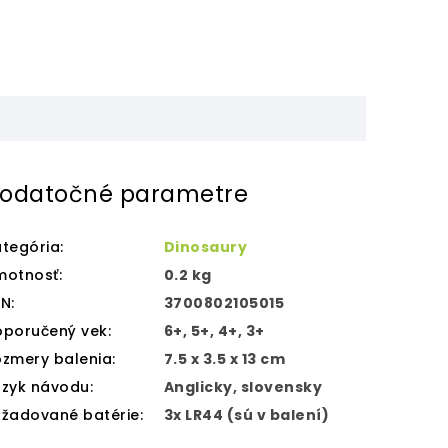
odatočné parametre
tegória
:
Dinosaury
motnosť
:
0.2 kg
AN
:
3700802105015
oporučený vek
:
6+, 5+, 4+, 3+
zmery balenia
:
7.5 x 3.5 x 13 cm
azyk návodu
:
Anglicky, slovensky
ožadované batérie
:
3x LR44 (sú v balení)