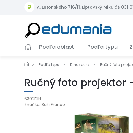
Prejsť
A. Lutonského 716/11, Liptovský Mikuláš 031 01
na
obsah
Podľa oblasti
Podľa typu
Z
Podľa typu
Dinosaury
Ručný foto proje
Ručný foto projektor
6302DIN
Značka:
Buki France