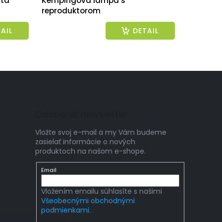
atá
Kempingová lampa s
reproduktorom
AIL
DETAIL
Odoberať newsletter
Vložte svoj e-mail a my Vám budeme
zasielať informácie o nových
produktoch na našom e-shope.
Email
Vložením emailu súhlasíte s našimi
Všeobecnými obchodnými
podmienkami.