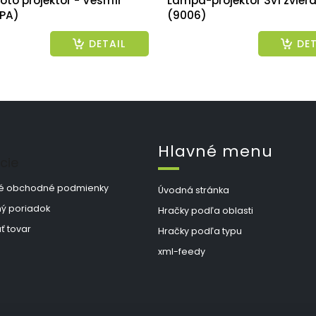
oto projektor - Vesmír
Lampa-projektor 3v1 zvier
PA)
(9006)
DETAIL
DET
Hlavné menu
cie
é obchodné podmienky
Úvodná stránka
ý poriadok
Hračky podľa oblasti
ť tovar
Hračky podľa typu
xml-feedy