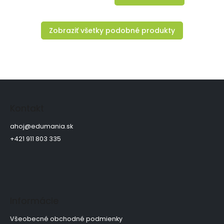
Zobraziť všetky podobné produkty
Z
á
p
Kontakt
ä
t
ahoj
@
edumania.sk
i
+421 911 803 335
e
Informácie
Všeobecné obchodné podmienky