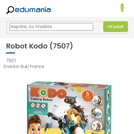
NÁKUPN
KOŠÍK
Hľadať
Prejsť
na
Robot Kodo (7507)
obsah
7507
Značka:
Buki France