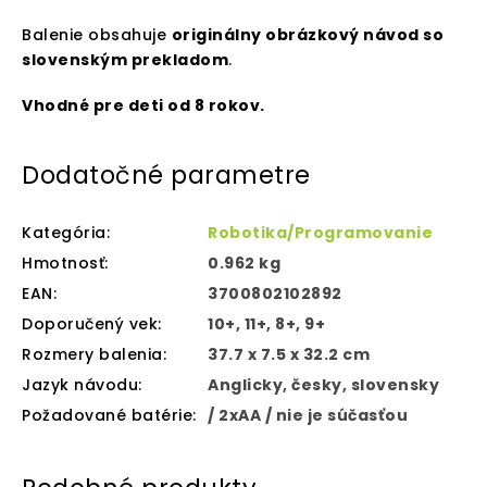
Balenie obsahuje
originálny obrázkový návod so
slovenským prekladom
.
Vhodné pre deti od 8 rokov.
Dodatočné parametre
Kategória
:
Robotika/Programovanie
Hmotnosť
:
0.962 kg
EAN
:
3700802102892
Doporučený vek
:
10+, 11+, 8+, 9+
Rozmery balenia
:
37.7 x 7.5 x 32.2 cm
Jazyk návodu
:
Anglicky, česky, slovensky
Požadované batérie
:
/ 2xAA / nie je súčasťou