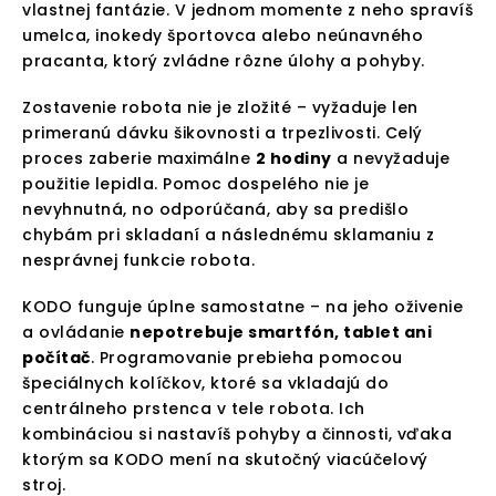
vlastnej fantázie. V jednom momente z neho spravíš
umelca, inokedy športovca alebo neúnavného
pracanta, ktorý zvládne rôzne úlohy a pohyby.
Zostavenie robota nie je zložité – vyžaduje len
primeranú dávku šikovnosti a trpezlivosti. Celý
proces zaberie maximálne
2 hodiny
a nevyžaduje
použitie lepidla. Pomoc dospelého nie je
nevyhnutná, no odporúčaná, aby sa predišlo
chybám pri skladaní a následnému sklamaniu z
nesprávnej funkcie robota.
KODO funguje úplne samostatne – na jeho oživenie
a ovládanie
nepotrebuje smartfón, tablet ani
počítač
. Programovanie prebieha pomocou
špeciálnych kolíčkov, ktoré sa vkladajú do
centrálneho prstenca v tele robota. Ich
kombináciou si nastavíš pohyby a činnosti, vďaka
ktorým sa KODO mení na skutočný viacúčelový
stroj.