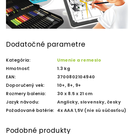
Dodatočné parametre
Kategória
:
Umenie a remeslo
Hmotnosť
:
1.3 kg
EAN
:
3700802104940
Doporučený vek
:
10+, 8+, 9+
Rozmery balenia
:
30 x 8.5 x 21 cm
Jazyk návodu
:
Anglicky, slovensky, česky
Požadované batérie
:
4x AAA 1,5V (nie sú súčasťou)