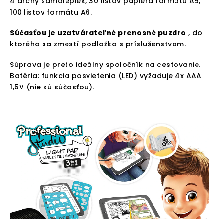
4 archy samolepiek, 30 listov papiera formátu A5,
100 listov formátu A6.
Súčasťou je uzatvárateľné prenosné puzdro
, do
ktorého sa zmestí podložka s príslušenstvom.
Súprava je preto ideálny spoločník na cestovanie.
Batéria: funkcia posvietenia (LED) vyžaduje 4x AAA
1,5V (nie sú súčasťou).