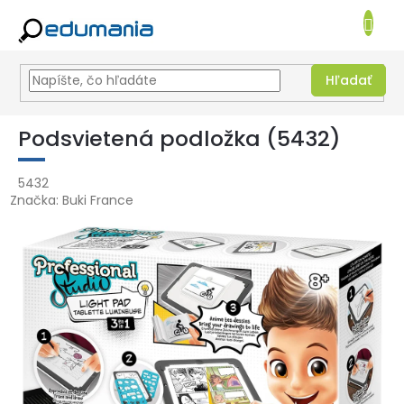
NÁKUPN
KOŠÍK
Hľadať
Prejsť
na
Podsvietená podložka (5432)
obsah
5432
Značka:
Buki France