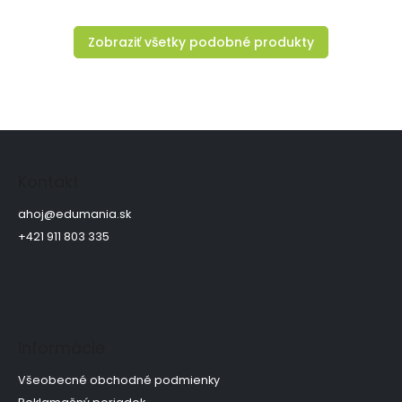
Zobraziť všetky podobné produkty
Z
á
p
Kontakt
ä
t
ahoj
@
edumania.sk
i
+421 911 803 335
e
Informácie
Všeobecné obchodné podmienky