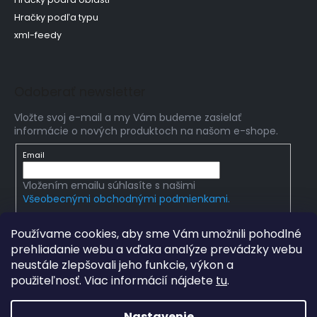
Hračky podľa typu
xml-feedy
Odoberať newsletter
Vložte svoj e-mail a my Vám budeme zasielať
informácie o nových produktoch na našom e-shope.
Email
Vložením emailu súhlasíte s našimi
Všeobecnými obchodnými podmienkami.
PRIHLÁSIŤ SA
Používame cookies, aby sme Vám umožnili pohodlné
prehliadanie webu a vďaka analýze prevádzky webu
neustále zlepšovali jeho funkcie, výkon a
použiteľnosť. Viac informácií nájdete
tu
.
Copyright 2026
Edumania
. Všetky práva vyhradené.
Upraviť nastavenie cookies
Nastavenie