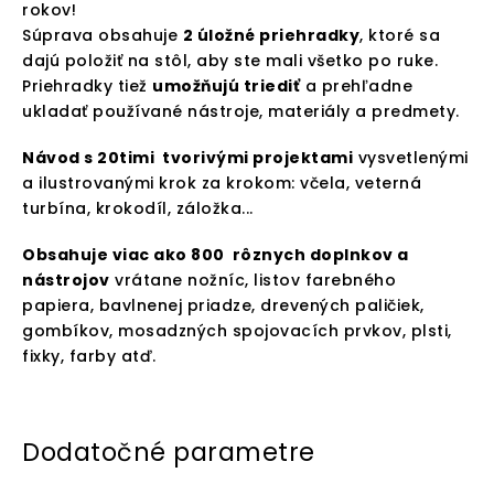
rokov!
Súprava obsahuje
2 úložné priehradky
, ktoré sa
dajú položiť na stôl, aby ste mali všetko po ruke.
Priehradky tiež
umožňujú triediť
a prehľadne
ukladať používané nástroje, materiály a predmety.
Návod s 20timi tvorivými projektami
vysvetlenými
a ilustrovanými krok za krokom: včela, veterná
turbína, krokodíl, záložka...
Obsahuje viac ako 800 rôznych doplnkov a
nástrojov
vrátane nožníc, listov farebného
papiera, bavlnenej priadze, drevených paličiek,
gombíkov, mosadzných spojovacích prvkov, plsti,
fixky, farby atď.
Dodatočné parametre