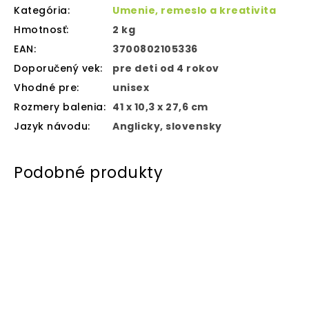
Kategória
:
Umenie, remeslo a kreativita
Hmotnosť
:
2 kg
EAN
:
3700802105336
Doporučený vek
:
pre deti od 4 rokov
Vhodné pre
:
unisex
Rozmery balenia
:
‎41 x 10,3 x 27,6 cm
Jazyk návodu
:
Anglicky, slovensky