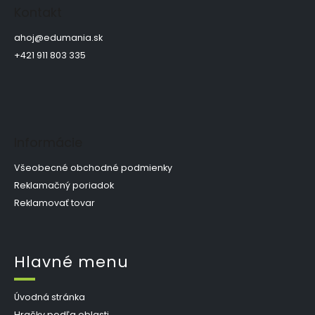
p
Kontakt
ä
t
ahoj
@
edumania.sk
i
+421 911 803 335
e
Informácie
Všeobecné obchodné podmienky
Reklamačný poriadok
Reklamovať tovar
Hlavné menu
Úvodná stránka
Hračky podľa oblasti