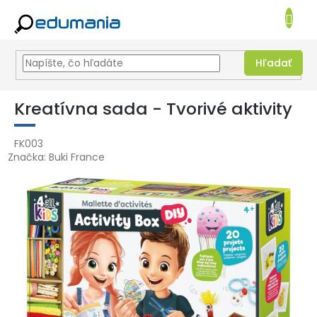
NÁKUPN
KOŠÍK
Hľadať
Prejsť
na
Kreatívna sada - Tvorivé aktivity
obsah
FK003
Značka:
Buki France