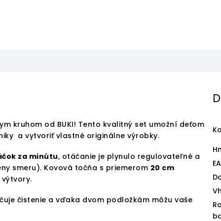
D
ym kruhom od BUKI! Tento kvalitný set umožní deťom
Ka
ky a vytvoriť vlastné originálne výrobky.
H
áčok za minútu
, otáčanie je plynulo regulovateľné a
E
eny smeru). Kovová točňa s priemerom
20 cm
D
 výtvory.
V
hčuje čistenie a vďaka dvom podložkám môžu vaše
R
ba