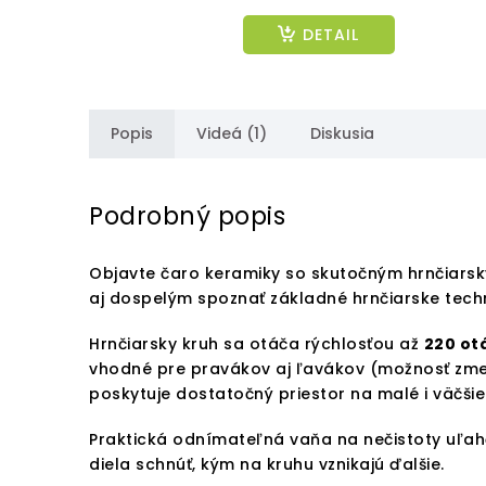
DETAIL
Popis
Videá (1)
Diskusia
Podrobný popis
Objavte čaro keramiky so skutočným hrnčiarsk
aj dospelým spoznať základné hrnčiarske techni
Hrnčiarsky kruh sa otáča rýchlosťou až
220 ot
vhodné pre pravákov aj ľavákov (možnosť zm
poskytuje dostatočný priestor na malé i väčšie
Praktická odnímateľná vaňa na nečistoty uľa
diela schnúť, kým na kruhu vznikajú ďalšie.