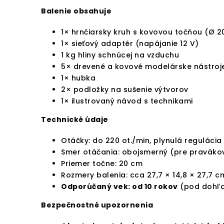
Balenie obsahuje
1× hrnčiarsky kruh s kovovou točňou (Ø 2
1× sieťový adaptér (napájanie 12 V)
1 kg hliny schnúcej na vzduchu
5× drevené a kovové modelárske nástroj
1× hubka
2× podložky na sušenie výtvorov
1× ilustrovaný návod s technikami
Technické údaje
Otáčky: do 220 ot./min, plynulá regulácia
Smer otáčania: obojsmerný (pre pravákov
Priemer točne: 20 cm
Rozmery balenia: cca 27,7 × 14,8 × 27,7 c
Odporúčaný vek: od 10 rokov
(pod dohľa
Bezpečnostné upozornenia