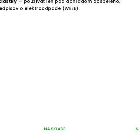
čiastky
— používať len pod dohľadom dospelého.
predpisov o elektroodpade (WEEE).
NA SKLADE
N