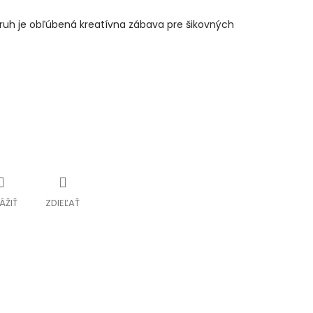
kruh je obľúbená kreatívna zábava pre šikovných
ÁŽIŤ
ZDIEĽAŤ