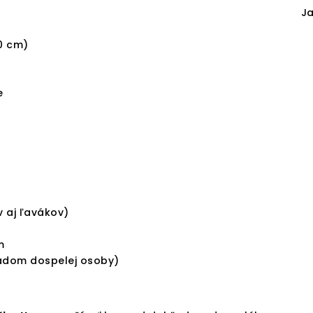
J
0 cm)
e
 aj ľavákov)
m
dom dospelej osoby)