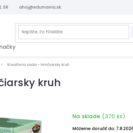
, SR
ahoj@edumania.sk
načky
Kreatívna sada - Hrnčiarsky kruh
čiarsky kruh
Na sklade
(370 ks)
Môžeme doručiť do:
7.8.202