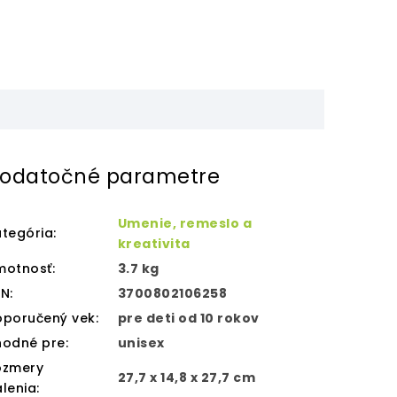
odatočné parametre
Umenie, remeslo a
tegória
:
kreativita
motnosť
:
3.7 kg
AN
:
3700802106258
oporučený vek
:
pre deti od 10 rokov
hodné pre
:
unisex
ozmery
27,7 x 14,8 x 27,7 cm
lenia
: