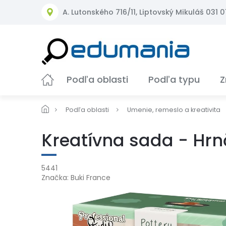
Prejsť
A. Lutonského 716/11, Liptovský Mikuláš 031 01
na
obsah
Podľa oblasti
Podľa typu
Z
Podľa oblasti
Umenie, remeslo a kreativita
Kreatívna sada - Hrn
5441
Značka:
Buki France