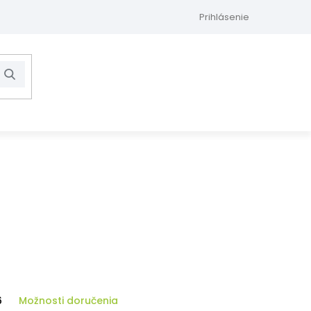
Prihlásenie
Hľadať
NÁKUPNÝ
KOŠÍK
6
Možnosti doručenia