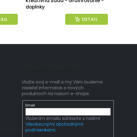
Kreatívna sada - Gravírovanie -
doplnky
AIL
DETAIL
Odoberať newsletter
Vložte svoj e-mail a my Vám budeme
zasielať informácie o nových
produktoch na našom e-shope.
Email
Vložením emailu súhlasíte s našimi
Všeobecnými obchodnými
podmienkami.