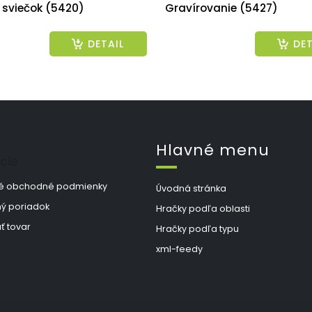
 sviečok (5420)
Gravírovanie (5427)
DETAIL
DET
Hlavné menu
cie
é obchodné podmienky
Úvodná stránka
ý poriadok
Hračky podľa oblasti
ť tovar
Hračky podľa typu
xml-feedy