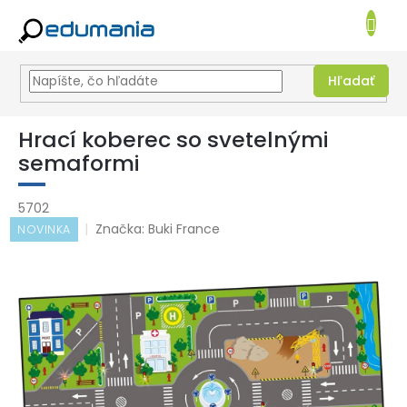
NÁKUPN
KOŠÍK
Hľadať
Prejsť
na
Hrací koberec so svetelnými
obsah
semaformi
5702
Značka:
Buki France
NOVINKA