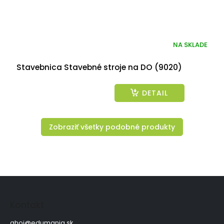
NA SKLADE
Stavebnica Stavebné stroje na DO (9020)
DETAIL
Zobraziť všetky podobné produkty
Z
á
p
Kontakt
ä
ahoj
@
edumania.sk