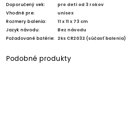
Doporučený vek
:
pre deti od 3 rokov
Vhodné pre
:
unisex
Rozmery balenia
:
11 x 11 x 73 cm
Jazyk návodu
:
Bez návodu
Požadované batérie
:
2ks CR2032 (súčasť balenia)