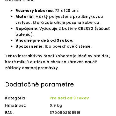
Rozmery koberca
: 72 x 120 cm.
Materiál
: Mäkký polyester s protišmykovou
vrstvou, ktorá zabraňuje posunu koberca.
Napájanie
: Vyžaduje 2 batérie CR2032 (súčasť
balenia).
Vhodné pre deti od 3 rokov.
Upozornenie
: Iba povrchové čistenie.
Tento interaktívny hrací koberec je ideálny pre deti,
ktoré milujú autíčka a chcú sa zároveň naučiť
základy cestnej premávky.
Dodatočné parametre
Kategória
:
Pre deti od 3 rokov
Hmotnosť
:
0.9 kg
EAN
:
3700802105916