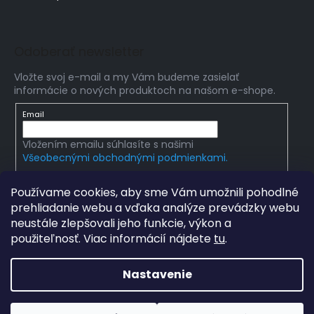
Odoberať newsletter
Vložte svoj e-mail a my Vám budeme zasielať
informácie o nových produktoch na našom e-shope.
Email
Vložením emailu súhlasíte s našimi
Všeobecnými obchodnými podmienkami.
PRIHLÁSIŤ SA
Používame cookies, aby sme Vám umožnili pohodlné
prehliadanie webu a vďaka analýze prevádzky webu
neustále zlepšovali jeho funkcie, výkon a
použiteľnosť. Viac informácií nájdete
tu
.
Copyright 2026
Edumania
. Všetky práva vyhradené.
Upraviť nastavenie cookies
Nastavenie
Grafický návrh vytvořil a na Shoptet implementoval
Tomáš
Hlad
&
techka s.r.o.