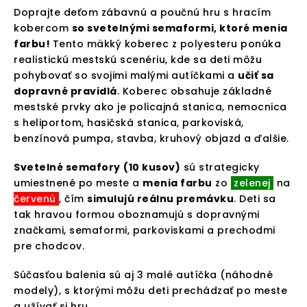
Doprajte deťom zábavnú a poučnú hru s hracím
kobercom
so svetelnými semaformi, ktoré menia
farbu!
Tento mäkký koberec z polyesteru ponúka
realistickú mestskú scenériu, kde sa deti môžu
pohybovať so svojimi malými autíčkami a
učiť sa
dopravné pravidlá
. Koberec obsahuje základné
mestské prvky ako je policajná stanica, nemocnica
s heliportom, hasičská stanica, parkoviská,
benzínová pumpa, stavba, kruhový objazd a ďalšie.
Svetelné semafory
(10 kusov)
sú strategicky
umiestnené po meste a
menia farbu
zo
zelenej
na
červenú
, čím
simulujú reálnu premávku
. Deti sa
tak hravou formou oboznamujú s dopravnými
značkami, semaformi, parkoviskami a prechodmi
pre chodcov.
Súčasťou balenia sú aj 3 malé autíčka (náhodné
modely), s ktorými môžu deti prechádzať po meste
a užívať si hru.