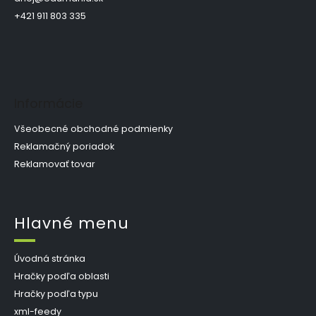
t
i
+421 911 803 335
e
Informácie
Všeobecné obchodné podmienky
Reklamačný poriadok
Reklamovať tovar
Hlavné menu
Úvodná stránka
Hračky podľa oblasti
Hračky podľa typu
xml-feedy