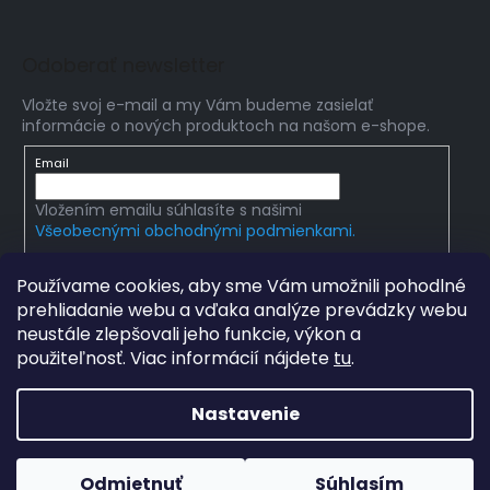
Odoberať newsletter
Vložte svoj e-mail a my Vám budeme zasielať
informácie o nových produktoch na našom e-shope.
Email
Vložením emailu súhlasíte s našimi
Všeobecnými obchodnými podmienkami.
PRIHLÁSIŤ SA
Používame cookies, aby sme Vám umožnili pohodlné
prehliadanie webu a vďaka analýze prevádzky webu
neustále zlepšovali jeho funkcie, výkon a
použiteľnosť. Viac informácií nájdete
tu
.
Copyright 2026
Edumania
. Všetky práva vyhradené.
Upraviť nastavenie cookies
Nastavenie
Grafický návrh vytvořil a na Shoptet implementoval
Tomáš
Hlad
&
techka s.r.o.
Odmietnuť
Súhlasím