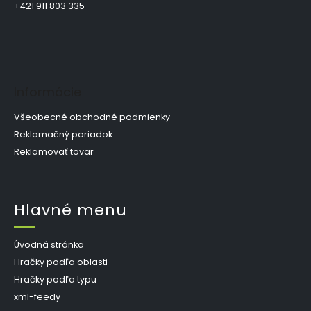
i
+421 911 803 335
e
Informácie
Všeobecné obchodné podmienky
Reklamačný poriadok
Reklamovať tovar
Hlavné menu
Úvodná stránka
Hračky podľa oblasti
Hračky podľa typu
xml-feedy