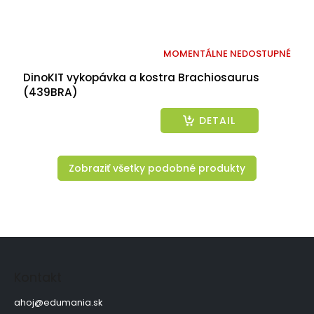
MOMENTÁLNE NEDOSTUPNÉ
DinoKIT vykopávka a kostra Brachiosaurus
(439BRA)
DETAIL
Zobraziť všetky podobné produkty
Z
á
p
Kontakt
ä
t
ahoj
@
edumania.sk