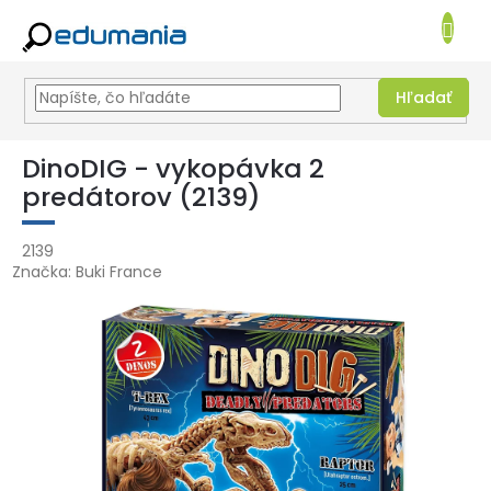
NÁKUPN
KOŠÍK
Hľadať
Prejsť
na
DinoDIG - vykopávka 2
obsah
predátorov (2139)
2139
Značka:
Buki France