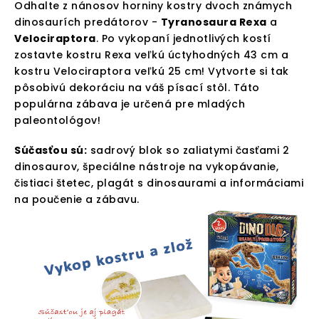
Odhalte z nánosov horniny kostry dvoch známych
dinosaurích predátorov -
Tyranosaura Rexa
a
Velociraptora
. Po vykopaní jednotlivých kostí
zostavte kostru Rexa veľkú úctyhodných 43 cm a
kostru Velociraptora veľkú 25 cm! Vytvorte si tak
pôsobivú dekoráciu na váš písací stôl. Táto
populárna zábava je určená pre mladých
paleontológov!
Súčasťou sú:
sadrový blok so zaliatymi časťami 2
dinosaurov, špeciálne nástroje na vykopávanie,
čistiaci štetec, plagát s dinosaurami a informáciami
na poučenie a zábavu.