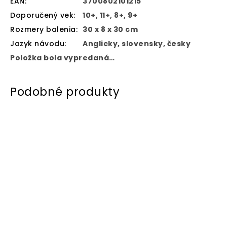
EAN
:
3700802101215
Doporučený vek
:
10+, 11+, 8+, 9+
Rozmery balenia
:
30 x 8 x 30 cm
Jazyk návodu
:
Anglicky, slovensky, česky
Položka bola vypredaná…