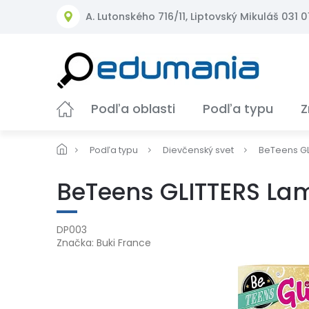
Prejsť
A. Lutonského 716/11, Liptovský Mikuláš 031 01
na
obsah
Podľa oblasti
Podľa typu
Z
Podľa typu
Dievčenský svet
BeTeens GL
BeTeens GLITTERS La
DP003
Značka:
Buki France