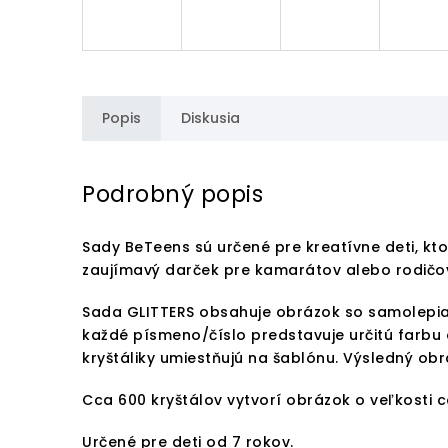
Popis
Diskusia
Podrobný popis
Sady BeTeens sú určené pre kreatívne deti, ktor
zaujímavý darček pre kamarátov alebo rodičo
Sada GLITTERS obsahuje obrázok so samolepia
každé písmeno/číslo predstavuje určitú farbu
kryštáliky umiestňujú na šablónu. Výsledný ob
Cca 600 kryštálov vytvorí obrázok o veľkosti 
Určené pre deti od 7 rokov.