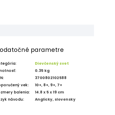
odatočné parametre
tegória
:
Dievčenský svet
motnosť
:
0.35 kg
AN
:
3700802102588
oporučený vek
:
10+, 8+, 9+, 7+
zmery balenia
:
14.8 x 5 x 19 cm
azyk návodu
:
Anglicky, slovensky