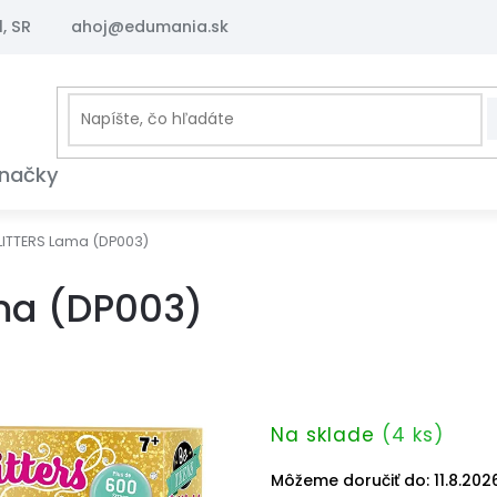
, SR
ahoj@edumania.sk
načky
ITTERS Lama (DP003)
ma (DP003)
Na sklade
(4 ks)
Môžeme doručiť do:
11.8.202