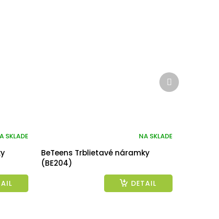
Ďalší
produkt
A SKLADE
NA SKLADE
ky
BeTeens Trblietavé náramky
(BE204)
AIL
DETAIL