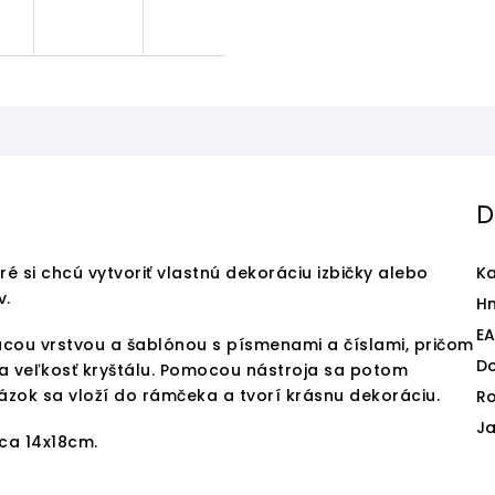
D
é si chcú vytvoriť vlastnú dekoráciu izbičky alebo
Ka
v.
H
E
cou vrstvou a šablónou s písmenami a číslami, pričom
D
 a veľkosť kryštálu. Pomocou nástroja sa potom
rázok sa vloží do rámčeka a tvorí krásnu dekoráciu.
Ro
J
cca 14x18cm.