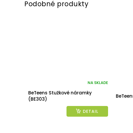
NA SKLADE
BeTeens Stužkové náramky
BeTeens
(BE303)
DETAIL