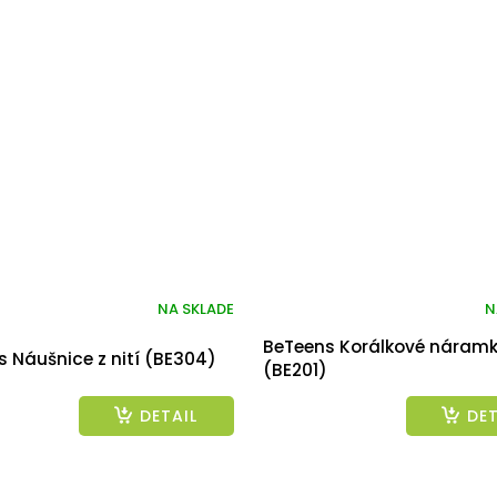
NA SKLADE
N
BeTeens Korálkové náram
 Náušnice z nití (BE304)
(BE201)
DETAIL
DET