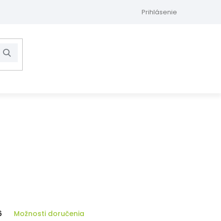
Prihlásenie
Hľadať
NÁKUPNÝ
KOŠÍK
6
Možnosti doručenia